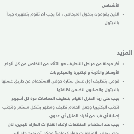
الأشخاص
الذين يقومون بدخول المرحاض ، لذا يجب أن تقوم بتطهيره جيداً
بالديتول
المزيد
أخر مرحلة من مراحل التنظيف هو التأكد من التخلص من كل أنواع
الأوساخ والأتربة والبكتيريا والميكروبات
قومي بتنظيف أول غسل ستارة حوض الاستحمام عن طريق غسلها
بالديتول والصابون لتضمن نظافتها
يجب علي ربة المنزل القيام بتنظيف الحمامات مرة كل أسبوع
لتجنب البكتيريا وجعل الحمام نظيف ومطهر بشكل مستمر ولتجنب
إصابة أي فرد من أفراد المنزل أي عدوي
يجب عند استخدام المنظفات ارتداء القفازات العازلة لليدين، لان
يوجد ببعض المنظفات مواد كيماوية ممكن أن تهيج جلد اليد