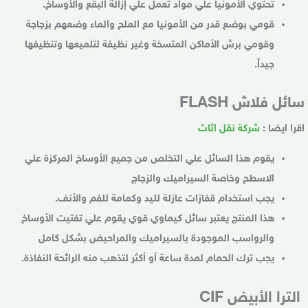
تحتوي الأمونيا علي مواد تعمل علي إزالة البقع والأوساخ.
قومي بوضع قدر من الأمونيا مع الملح والماء وضعهم بزجاجة
وقومي برش الأماكن المتسخة وغير نظيفة لتلميعها وتنظيفها
جيداً.
سائل فلاش FLASH
اقرا ايضا :
شركة نقل اثاث
يقوم هذا السائل علي التخلص من جميع الأوساخ المركزة علي
الاسطح وخاصة السيراميك والزجاج
يجب استخدام قفازات عازلة لليد وكمامة للفم والأنف.
هذا المنتج يعتبر سائل كيماوي قوي يقوم علي تفتيت الأوساخ
والرواسب الموجودة بالسيراميك والمراحيض بشكل كامل
يجب ترك الحمام لمدة ساعة أو أكثر لتذهب منه الرائحة النفاذة.
الترا الأبيض CIF