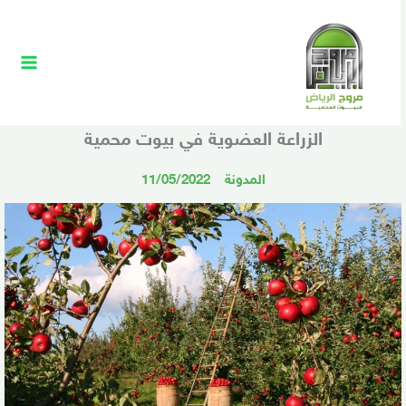
خطي
Main
لى
Menu
لمحتوى
الزراعة العضوية في بيوت محمية
المدونة
11/05/2022