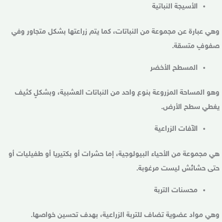
الأسيجة النباتية
وهي عبارة عن مجموعة من النباتات، كما يتم زراعتها بشكل متجاور وفي
صفوفٍ متسقة.
المسطح الأخضر
وهو المساحة المزروعة بنوع واحد من النباتات العشبية، وبشكلٍ كثيف
يغطي سطح الأرض.
الآفات الزراعية
هي مجموعة من الأحياء البيولوجية، إما حشرات أو بكتيريا أو طفيليات أو
حتى حشائش ليست مرغوبة.
محسنات التربة
وهي مواد عضوية تضاف للتربة الزراعية، بهدف تحسين خواصها.