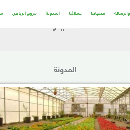
الرسالة
منتجاتنا
عملائنا
المدونة
مروج الرياض
من
الخيار
المدونة
Page
Page
Page
Page
Page